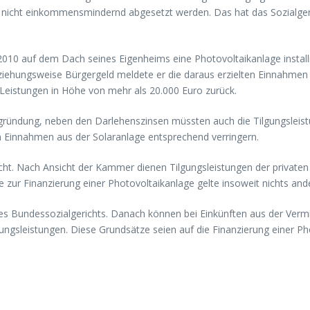
nicht einkommensmindernd abgesetzt werden. Das hat das Sozialgeri
10 auf dem Dach seines Eigenheims eine Photovoltaikanlage installie
ziehungsweise Bürgergeld meldete er die daraus erzielten Einnahmen
 Leistungen in Höhe von mehr als 20.000 Euro zurück.
gründung, neben den Darlehenszinsen müssten auch die Tilgungsleis
n Einnahmen aus der Solaranlage entsprechend verringern.
icht. Nach Ansicht der Kammer dienen Tilgungsleistungen der privat
ite zur Finanzierung einer Photovoltaikanlage gelte insoweit nichts 
des Bundessozialgerichts. Danach können bei Einkünften aus der Ve
ngsleistungen. Diese Grundsätze seien auf die Finanzierung einer Ph