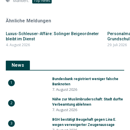
Markiert:
Top News
Ähnliche Meldungen
Luxus-Schleuser-Affäre: Solinger Beigeordneter
Personalman
bleibt im Dienst
Grundschul
4. August 2026
29. Juli 2026
News
Bundesbank registriert weniger falsche
1
Banknoten
7. August 2026
Nähe zur Muslimbruderschaft: Stadt durfte
2
Verbeamtung ablehnen
7. August 2026
BGH bestätigt Beugehaft gegen Lina E.
3
wegen verweigerter Zeugenaussage