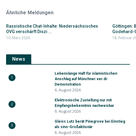
Ähnliche Meldungen
Rassistische Chat-Inhalte: Niedersächsisches
Göttingen:
OVG verschärft Diszi ...
Godehard-Gr
10. März 2026
18. Februar 2
News
Lebenslange Haft für islamistischen
1
Anschlag auf Münchner ver.di-
Demonstration
6. August 2026
Elektronische Zustellung nur mit
2
Empfangsbekenntnis nachweisbar
6. August 2026
Gleiss Lutz berät Pinegrove bei Einstieg
3
als sino-Großaktionär
6. August 2026