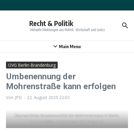
Zum Inhalt springen
Recht & Politik
Aktuelle Meldungen aus Politik, Wirtschaft und Justiz
Main Menu
OVG Berlin-Brandenburg
Umbenennung der
Mohrenstraße kann erfolgen
Von
JPD
22. August 2025
22:03
Übersprühtes Strassenschild der Mohrenstrasse in Berlin,
August 2020 – Foto: Grissef CC BY-SA 4.0