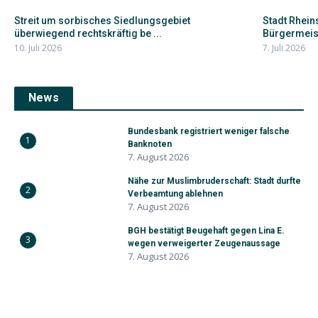
Streit um sorbisches Siedlungsgebiet
Stadt Rhei
überwiegend rechtskräftig be ...
Bürgermeist
10. Juli 2026
7. Juli 2026
News
Bundesbank registriert weniger falsche
1
Banknoten
7. August 2026
Nähe zur Muslimbruderschaft: Stadt durfte
2
Verbeamtung ablehnen
7. August 2026
BGH bestätigt Beugehaft gegen Lina E.
3
wegen verweigerter Zeugenaussage
7. August 2026