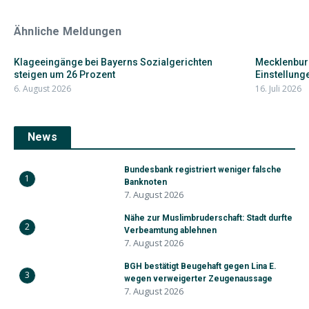
Ähnliche Meldungen
Klageeingänge bei Bayerns Sozialgerichten
Mecklenbur
steigen um 26 Prozent
Einstellunge
6. August 2026
16. Juli 2026
News
Bundesbank registriert weniger falsche
1
Banknoten
7. August 2026
Nähe zur Muslimbruderschaft: Stadt durfte
2
Verbeamtung ablehnen
7. August 2026
BGH bestätigt Beugehaft gegen Lina E.
3
wegen verweigerter Zeugenaussage
7. August 2026