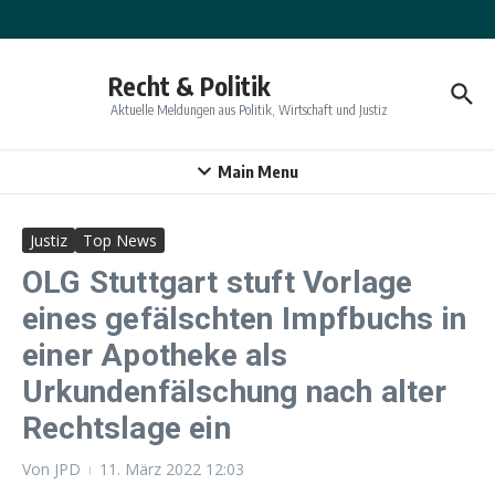
Zum Inhalt springen
Recht & Politik
Aktuelle Meldungen aus Politik, Wirtschaft und Justiz
Main Menu
Justiz
Top News
OLG Stuttgart stuft Vorlage
eines gefälschten Impfbuchs in
einer Apotheke als
Urkundenfälschung nach alter
Rechtslage ein
Von
JPD
11. März 2022
12:03