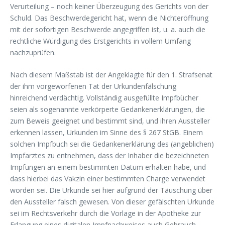
Verurteilung – noch keiner Überzeugung des Gerichts von der
Schuld. Das Beschwerdegericht hat, wenn die Nichteröffnung
mit der sofortigen Beschwerde angegriffen ist, u. a. auch die
rechtliche Würdigung des Erstgerichts in vollem Umfang
nachzuprüfen.
Nach diesem Maßstab ist der Angeklagte für den 1. Strafsenat
der ihm vorgeworfenen Tat der Urkundenfälschung
hinreichend verdächtig. Vollständig ausgefüllte Impfbücher
seien als sogenannte verkörperte Gedankenerklärungen, die
zum Beweis geeignet und bestimmt sind, und ihren Aussteller
erkennen lassen, Urkunden im Sinne des § 267 StGB. Einem
solchen Impfbuch sei die Gedankenerklärung des (angeblichen)
Impfarztes zu entnehmen, dass der Inhaber die bezeichneten
Impfungen an einem bestimmten Datum erhalten habe, und
dass hierbei das Vakzin einer bestimmten Charge verwendet
worden sei. Die Urkunde sei hier aufgrund der Täuschung über
den Aussteller falsch gewesen. Von dieser gefälschten Urkunde
sei im Rechtsverkehr durch die Vorlage in der Apotheke zur
Erlangung eines digitalen Impfnachweises auch Gebrauch