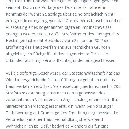
„Impfzentrum Rottweil“ mit Signierung eingetragen gewesen
sein soll. Durch die Vorlage des Dokuments habe er in
Kenntnis der wahren Sachlage über seine tatsächlich nicht
erfolgten Impfungen gegen das Corona-Virus täuschen und die
Ausstellung eines sogenannten digitalen Impfnachweises
erlangen wollen. Die 1. Große Strafkammer des Landgerichts
Hechingen hatte mit Beschluss vom 25. Januar 2022 die
Eröffnung des Hauptverfahrens aus rechtlichen Gründen
abgelehnt, ein Rückgriff auf das allgemeinere Delikt der
Urkundenfälschung sei aus Rechtsgründen ausgeschlossen.
Auf die sofortige Beschwerde der Staatsanwaltschaft hat das
Oberlandesgericht die Nichteröffnung aufgehoben und das
Hauptverfahren eröffnet. Voraussetzung hierfür ist nach § 203
Strafprozessordnung, dass nach den Ergebnissen des
vorbereitenden Verfahrens ein Angeschuldigter einer Straftat
hinreichend verdächtig erscheint, d.h. wenn bei vorläufiger
Tatbewertung auf Grundlage des Ermittlungsergebnisses die
Verurteilung in einer Hauptverhandlung überwiegend
wahrscheinlich ist. Dafür bedarf es – anders als für eine