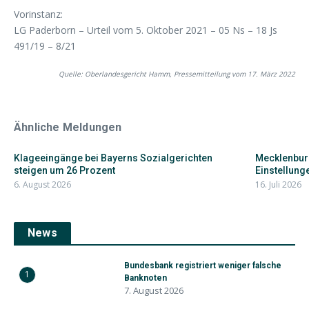
Vorinstanz:
LG Paderborn – Urteil vom 5. Oktober 2021 – 05 Ns – 18 Js
491/19 – 8/21
Quelle: Oberlandesgericht Hamm, Pressemitteilung vom 17. März 2022
Ähnliche Meldungen
Klageeingänge bei Bayerns Sozialgerichten
Mecklenbur
steigen um 26 Prozent
Einstellunge
6. August 2026
16. Juli 2026
News
Bundesbank registriert weniger falsche
1
Banknoten
7. August 2026