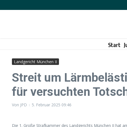
Zum Inhalt springen
Start
J
Landgericht München II
Streit um Lärmbeläst
für versuchten Totsc
Von
JPD
5. Februar 2025
09:46
Die 1. Große Strafkammer des Landgerichts München II hat am 