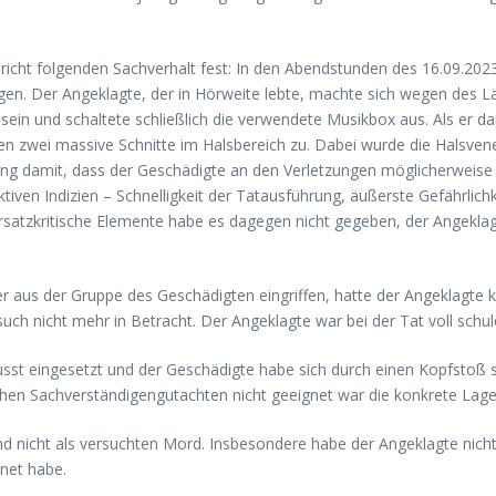
richt folgenden Sachverhalt fest: In den Abendstunden des 16.09.20
en. Der Angeklagte, der in Hörweite lebte, machte sich wegen des L
 zu sein und schaltete schließlich die verwendete Musikbox aus. Als e
n zwei massive Schnitte im Halsbereich zu. Dabei wurde die Halsvene
ng damit, dass der Geschädigte an den Verletzungen möglicherweise v
tiven Indizien – Schnelligkeit der Tatausführung, äußerste Gefährlic
orsatzkritische Elemente habe es dagegen nicht gegeben, der Angeklag
r aus der Gruppe des Geschädigten eingriffen, hatte der Angeklagte 
uch nicht mehr in Betracht. Der Angeklagte war bei der Tat voll schul
sst eingesetzt und der Geschädigte habe sich durch einen Kopfstoß s
n Sachverständigengutachten nicht geeignet war die konkrete Lage d
d nicht als versuchten Mord. Insbesondere habe der Angeklagte nicht
hnet habe.