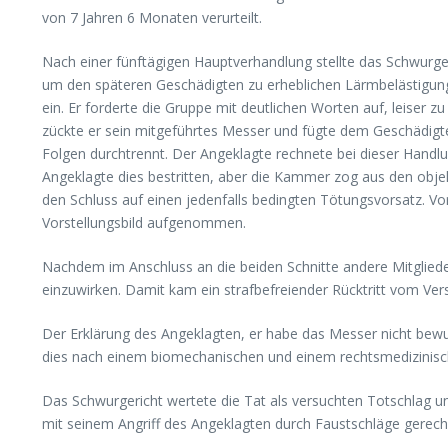
von 7 Jahren 6 Monaten verurteilt.
Nach einer fünftägigen Hauptverhandlung stellte das Schwurge
um den späteren Geschädigten zu erheblichen Lärmbelästigung
ein. Er forderte die Gruppe mit deutlichen Worten auf, leiser
zückte er sein mitgeführtes Messer und fügte dem Geschädigte
Folgen durchtrennt. Der Angeklagte rechnete bei dieser Handlu
Angeklagte dies bestritten, aber die Kammer zog aus den objek
den Schluss auf einen jedenfalls bedingten Tötungsvorsatz. V
Vorstellungsbild aufgenommen.
Nachdem im Anschluss an die beiden Schnitte andere Mitgliede
einzuwirken. Damit kam ein strafbefreiender Rücktritt vom Vers
Der Erklärung des Angeklagten, er habe das Messer nicht bewu
dies nach einem biomechanischen und einem rechtsmedizinische
Das Schwurgericht wertete die Tat als versuchten Totschlag un
mit seinem Angriff des Angeklagten durch Faustschläge gerec