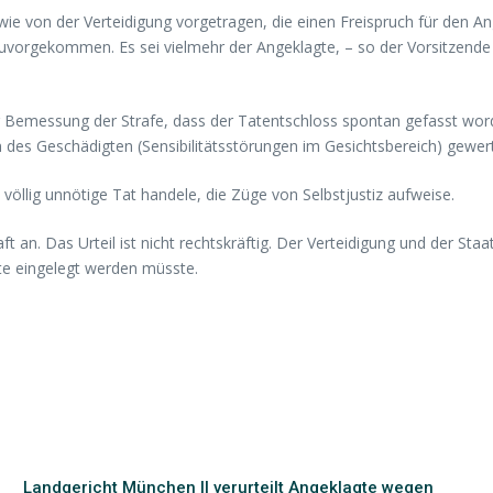
wie von der Verteidigung vorgetragen, die einen Freispruch für den A
uvorgekommen. Es sei vielmehr der Angeklagte, – so der Vorsitzende 
r Bemessung der Strafe, dass der Tatentschloss spontan gefasst word
des Geschädigten (Sensibilitätsstörungen im Gesichtsbereich) gewert
 völlig unnötige Tat handele, die Züge von Selbstjustiz aufweise.
t an. Das Urteil ist nicht rechtskräftig. Der Verteidigung und der Sta
te eingelegt werden müsste.
Landgericht München II verurteilt Angeklagte wegen