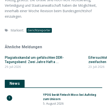
Verteidigung und Staatsanwaltschaft haben die Möglichkeit,
innerhalb einer Woche Revision beim Bundesgerichtshof
einzulegen.
Markiert:
Gerichtsreporter
Ähnliche Meldungen
Plagiatsskandal um gefälschten DDR-
Eifersuchts
Tagungsband: Zwei Jahre Haft a ...
zweifachen 
29. Juli 2026
23. Juli 2026
News
YPOG berät Fintech Moss bei Aufstieg
1
zum Unicorn
5. August 2026