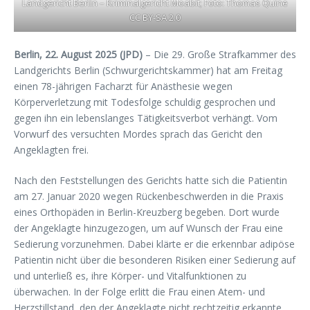
Landgericht Berlin – Kriminalgericht Moabit; Foto: Thomas Quine
CC BY-SA 2.0
Berlin, 22. August 2025 (JPD)
– Die 29. Große Strafkammer des
Landgerichts Berlin (Schwurgerichtskammer) hat am Freitag
einen 78-jährigen Facharzt für Anästhesie wegen
Körperverletzung mit Todesfolge schuldig gesprochen und
gegen ihn ein lebenslanges Tätigkeitsverbot verhängt. Vom
Vorwurf des versuchten Mordes sprach das Gericht den
Angeklagten frei.
Nach den Feststellungen des Gerichts hatte sich die Patientin
am 27. Januar 2020 wegen Rückenbeschwerden in die Praxis
eines Orthopäden in Berlin-Kreuzberg begeben. Dort wurde
der Angeklagte hinzugezogen, um auf Wunsch der Frau eine
Sedierung vorzunehmen. Dabei klärte er die erkennbar adipöse
Patientin nicht über die besonderen Risiken einer Sedierung auf
und unterließ es, ihre Körper- und Vitalfunktionen zu
überwachen. In der Folge erlitt die Frau einen Atem- und
Herzstillstand, den der Angeklagte nicht rechtzeitig erkannte.