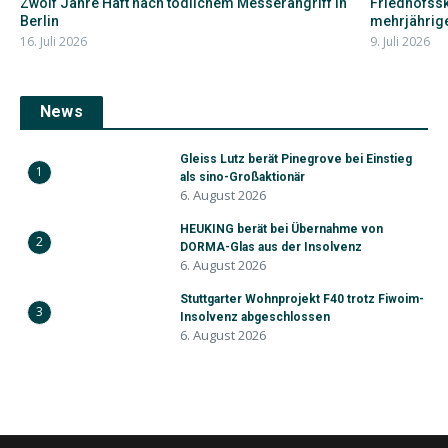
Zwölf Jahre Haft nach tödlichem Messerangriff in
Friedhofssk
Berlin
mehrjährigen
16. Juli 2026
9. Juli 2026
News
Gleiss Lutz berät Pinegrove bei Einstieg
1
als sino-Großaktionär
6. August 2026
HEUKING berät bei Übernahme von
2
DORMA-Glas aus der Insolvenz
6. August 2026
Stuttgarter Wohnprojekt F40 trotz Fiwoim-
3
Insolvenz abgeschlossen
6. August 2026