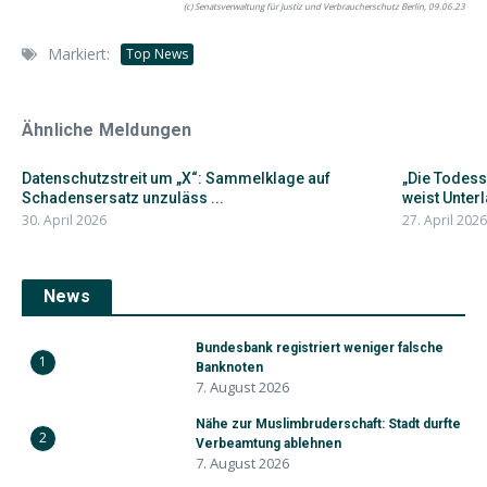
(c) Senatsverwaltung für Justiz und Verbraucherschutz Berlin, 09.06.23
Markiert:
Top News
Ähnliche Meldungen
Datenschutzstreit um „X“: Sammelklage auf
„Die Todes
Schadensersatz unzuläss ...
weist Unterl
30. April 2026
27. April 2026
News
Bundesbank registriert weniger falsche
1
Banknoten
7. August 2026
Nähe zur Muslimbruderschaft: Stadt durfte
2
Verbeamtung ablehnen
7. August 2026