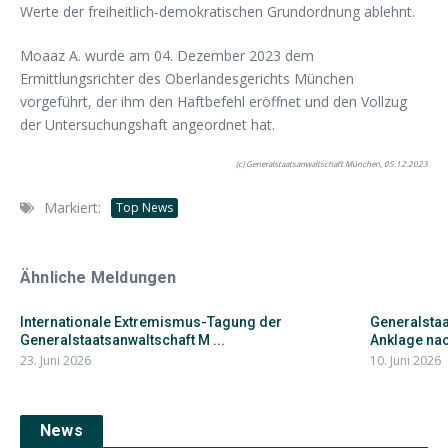
Werte der freiheitlich-demokratischen Grundordnung ablehnt.
Moaaz A. wurde am 04. Dezember 2023 dem
Ermittlungsrichter des Oberlandesgerichts München
vorgeführt, der ihm den Haftbefehl eröffnet und den Vollzug
der Untersuchungshaft angeordnet hat.
(c) Generalstaatsanwaltschaft München, 05.12.2023
Markiert:
Top News
Ähnliche Meldungen
Internationale Extremismus-Tagung der
Generalstaa
Generalstaatsanwaltschaft M ...
Anklage nach
23. Juni 2026
10. Juni 2026
News