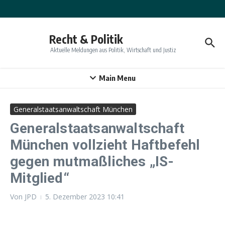
Zum Inhalt springen
Recht & Politik
Aktuelle Meldungen aus Politik, Wirtschaft und Justiz
Main Menu
Generalstaatsanwaltschaft München
Generalstaatsanwaltschaft
München vollzieht Haftbefehl
gegen mutmaßliches „IS-
Mitglied“
Von
JPD
5. Dezember 2023
10:41