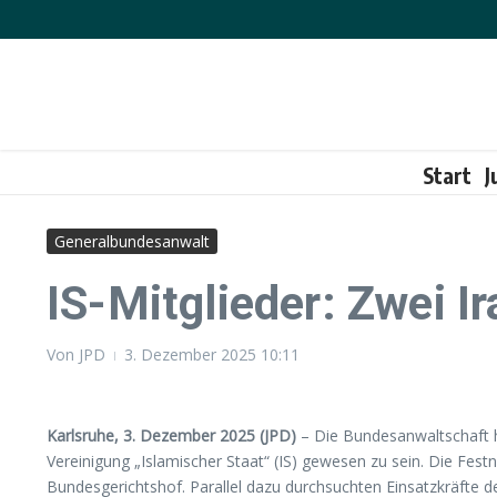
Zum Inhalt springen
Start
J
Generalbundesanwalt
IS-Mitglieder: Zwei Ir
Von
JPD
3. Dezember 2025
10:11
Karlsruhe, 3. Dezember 2025 (JPD)
– Die Bundesanwaltschaft ha
Vereinigung „Islamischer Staat“ (IS) gewesen zu sein. Die Fe
Bundesgerichtshof. Parallel dazu durchsuchten Einsatzkräfte 