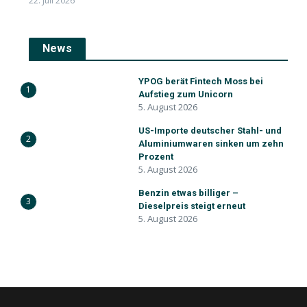
22. Juli 2026
News
YPOG berät Fintech Moss bei
1
Aufstieg zum Unicorn
5. August 2026
US-Importe deutscher Stahl- und
2
Aluminiumwaren sinken um zehn
Prozent
5. August 2026
Benzin etwas billiger –
3
Dieselpreis steigt erneut
5. August 2026