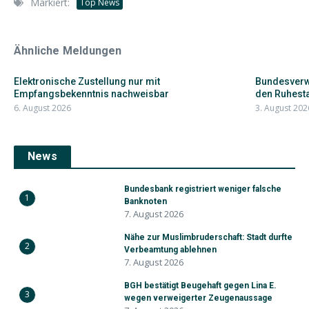
Markiert:
Top News
Ähnliche Meldungen
Elektronische Zustellung nur mit
Bundesverwa
Empfangsbekenntnis nachweisbar
den Ruhesta
6. August 2026
3. August 202
News
Bundesbank registriert weniger falsche
1
Banknoten
7. August 2026
Nähe zur Muslimbruderschaft: Stadt durfte
2
Verbeamtung ablehnen
7. August 2026
BGH bestätigt Beugehaft gegen Lina E.
3
wegen verweigerter Zeugenaussage