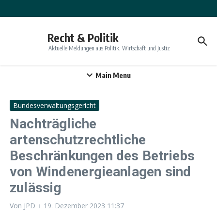
Zum Inhalt springen
Recht & Politik
Aktuelle Meldungen aus Politik, Wirtschaft und Justiz
Main Menu
Bundesverwaltungsgericht
Nachträgliche
artenschutzrechtliche
Beschränkungen des Betriebs
von Windenergieanlagen sind
zulässig
Von
JPD
19. Dezember 2023
11:37