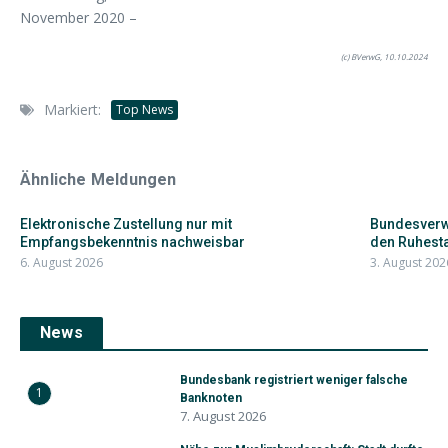
November 2020 –
(c) BVerwG, 10.10.2024
Markiert:
Top News
Ähnliche Meldungen
Elektronische Zustellung nur mit
Bundesverwa
Empfangsbekenntnis nachweisbar
den Ruhesta
6. August 2026
3. August 202
News
Bundesbank registriert weniger falsche
1
Banknoten
7. August 2026