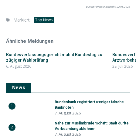
Bundesverfassungsgericht, 22.05.2025
Markiert:
Top News
Ähnliche Meldungen
Bundesverfassungsgericht mahnt Bundestag zu
Bundesverfa
zügiger Wahlprüfung
Arztvorbehal
6. August 2026
28. Juli 2026
News
Bundesbank registriert weniger falsche
1
Banknoten
7. August 2026
Nähe zur Muslimbruderschaft: Stadt durfte
2
Verbeamtung ablehnen
7. August 2026