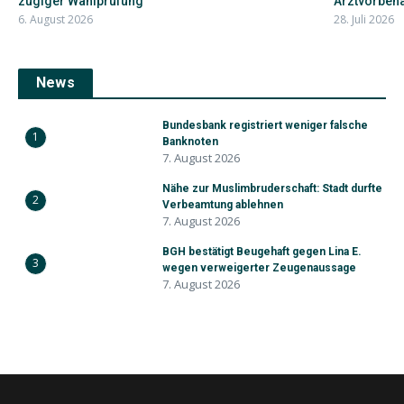
zügiger Wahlprüfung
Arztvorbehal
6. August 2026
28. Juli 2026
News
Bundesbank registriert weniger falsche
1
Banknoten
7. August 2026
Nähe zur Muslimbruderschaft: Stadt durfte
2
Verbeamtung ablehnen
7. August 2026
BGH bestätigt Beugehaft gegen Lina E.
3
wegen verweigerter Zeugenaussage
7. August 2026