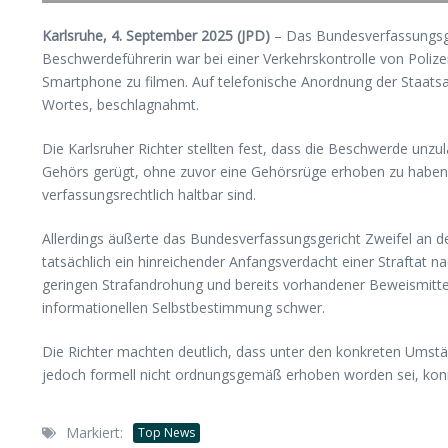
Karlsruhe, 4. September 2025 (JPD)
– Das Bundesverfassungsge
Beschwerdeführerin war bei einer Verkehrskontrolle von Poliz
Smartphone zu filmen. Auf telefonische Anordnung der Staatsan
Wortes, beschlagnahmt.
Die Karlsruher Richter stellten fest, dass die Beschwerde unzu
Gehörs gerügt, ohne zuvor eine Gehörsrüge erhoben zu haben
verfassungsrechtlich haltbar sind.
Allerdings äußerte das Bundesverfassungsgericht Zweifel an d
tatsächlich ein hinreichender Anfangsverdacht einer Straftat n
geringen Strafandrohung und bereits vorhandener Beweismitte
informationellen Selbstbestimmung schwer.
Die Richter machten deutlich, dass unter den konkreten Ums
jedoch formell nicht ordnungsgemäß erhoben worden sei, konn
Markiert:
Top News