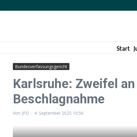
Zum Inhalt springen
Start
J
Bundesverfassungsgericht
Karlsruhe: Zweifel a
Beschlagnahme
Von
JPD
4. September 2025
10:56