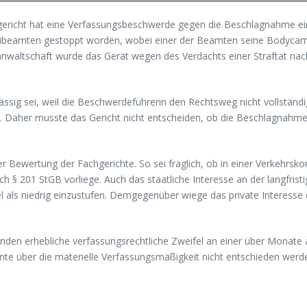
richt hat eine Verfassungsbeschwerde gegen die Beschlagnahme ein
eibeamten gestoppt worden, wobei einer der Beamten seine Bodycam ei
waltschaft wurde das Gerät wegen des Verdachts einer Straftat nach 
lässig sei, weil die Beschwerdeführerin den Rechtsweg nicht vollständ
. Daher musste das Gericht nicht entscheiden, ob die Beschlagnah
er Bewertung der Fachgerichte. So sei fraglich, ob in einer Verkehrs
ach § 201 StGB vorliege. Auch das staatliche Interesse an der langfris
l als niedrig einzustufen. Demgegenüber wiege das private Interesse
tänden erhebliche verfassungsrechtliche Zweifel an einer über Mon
te über die materielle Verfassungsmäßigkeit nicht entschieden werd