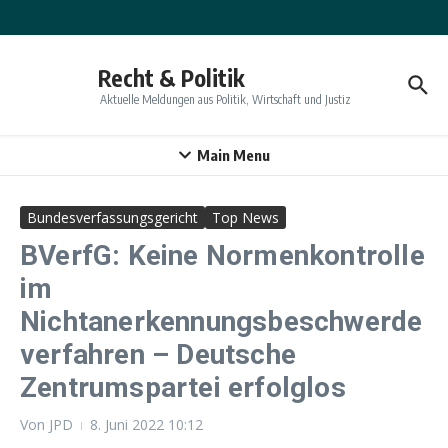
Zum Inhalt springen
Recht & Politik
Aktuelle Meldungen aus Politik, Wirtschaft und Justiz
Main Menu
Bundesverfassungsgericht
Top News
BVerfG: Keine Normenkontrolle
im
Nichtanerkennungsbeschwerde
verfahren – Deutsche
Zentrumspartei erfolglos
Von
JPD
8. Juni 2022
10:12