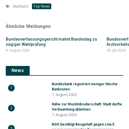
Markiert:
Top News
Ähnliche Meldungen
Bundesverfassungsgericht mahnt Bundestag zu
Bundesverfa
zügiger Wahlprüfung
Arztvorbehal
6. August 2026
28. Juli 2026
News
Bundesbank registriert weniger falsche
1
Banknoten
7. August 2026
Nähe zur Muslimbruderschaft: Stadt durfte
2
Verbeamtung ablehnen
7. August 2026
BGH bestätigt Beugehaft gegen Lina E.
3