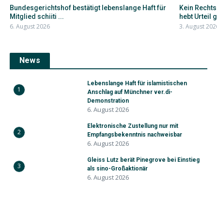
Bundesgerichtshof bestätigt lebenslange Haft für
Kein Recht
Mitglied schiiti ...
hebt Urteil 
6. August 2026
3. August 202
News
Lebenslange Haft für islamistischen
1
Anschlag auf Münchner ver.di-
Demonstration
6. August 2026
Elektronische Zustellung nur mit
2
Empfangsbekenntnis nachweisbar
6. August 2026
Gleiss Lutz berät Pinegrove bei Einstieg
3
als sino-Großaktionär
6. August 2026