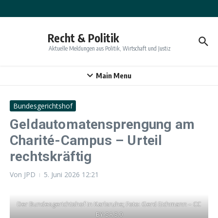
Zum Inhalt springen
Recht & Politik
Aktuelle Meldungen aus Politik, Wirtschaft und Justiz
Main Menu
Bundesgerichtshof
Geldautomatensprengung am
Charité-Campus – Urteil
rechtskräftig
Von
JPD
5. Juni 2026
12:21
Der Bundesgerichtshof in Karlsruhe; Foto: Gerd Eichmann – CC
BY-SA 3.0