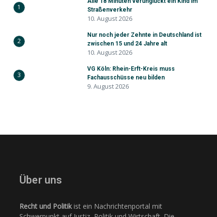
Alle 18 Minuten verunglückt ein Kind im
1
Straßenverkehr
10. August 2026
Nur noch jeder Zehnte in Deutschland ist
2
zwischen 15 und 24 Jahre alt
10. August 2026
VG Köln: Rhein-Erft-Kreis muss
3
Fachausschüsse neu bilden
9. August 2026
Über uns
Recht und Politik
ist ein Nachrichtenportal mit
Schwerpunkt auf Justiz, Politik und Wirtschaft. Die