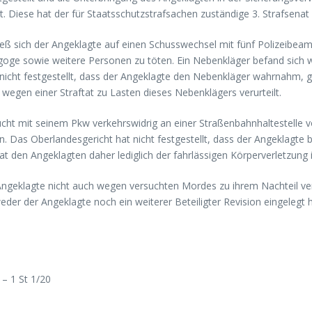
. Diese hat der für Staatsschutzstrafsachen zuständige 3. Strafsena
ieß sich der Angeklagte auf einen Schusswechsel mit fünf Polizeibe
nagoge sowie weitere Personen zu töten. Ein Nebenkläger befand sic
ht festgestellt, dass der Angeklagte den Nebenkläger wahrnahm, gez
 wegen einer Straftat zu Lasten dieses Nebenklägers verurteilt.
ucht mit seinem Pkw verkehrswidrig an einer Straßenbahnhaltestelle
n. Das Oberlandesgericht hat nicht festgestellt, dass der Angeklagte
at den Angeklagten daher lediglich der fahrlässigen Körperverletzung 
geklagte nicht auch wegen versuchten Mordes zu ihrem Nachteil verur
der der Angeklagte noch ein weiterer Beteiligter Revision eingelegt h
– 1 St 1/20