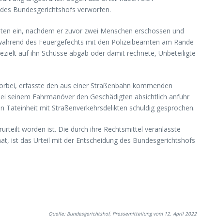
t des Bundesgerichtshofs verworfen.
amten ein, nachdem er zuvor zwei Menschen erschossen und
h während des Feuergefechts mit den Polizeibeamten am Rande
ielt auf ihn Schüsse abgab oder damit rechnete, Unbeteiligte
 vorbei, erfasste den aus einer Straßenbahn kommenden
 bei seinem Fahrmanöver den Geschädigten absichtlich anfuhr
in Tateinheit mit Straßenverkehrsdelikten schuldig gesprochen.
teilt worden ist. Die durch ihre Rechtsmittel veranlasste
at, ist das Urteil mit der Entscheidung des Bundesgerichtshofs
Quelle: Bundesgerichtshof, Pressemitteilung vom 12. April 2022