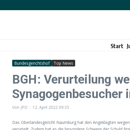
Zum Inhalt springen
Start
J
Bundesgerichtshof
Top News
BGH: Verurteilung we
Synagogenbesucher in
Von
JPD
12. April 2022
09:33
Das Oberlandesgericht Naumburg hat den Angeklagten wegen Mord
verurteilt. Zudem hat es die besondere Schwere der Schuld fes