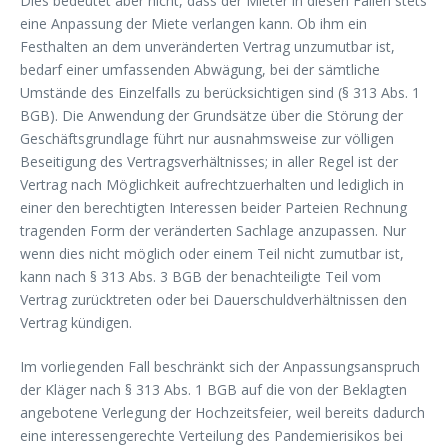
Dies bedeutet aber nicht, dass der Mieter in diesen Fällen stets
eine Anpassung der Miete verlangen kann. Ob ihm ein
Festhalten an dem unveränderten Vertrag unzumutbar ist,
bedarf einer umfassenden Abwägung, bei der sämtliche
Umstände des Einzelfalls zu berücksichtigen sind (§ 313 Abs. 1
BGB). Die Anwendung der Grundsätze über die Störung der
Geschäftsgrundlage führt nur ausnahmsweise zur völligen
Beseitigung des Vertragsverhältnisses; in aller Regel ist der
Vertrag nach Möglichkeit aufrechtzuerhalten und lediglich in
einer den berechtigten Interessen beider Parteien Rechnung
tragenden Form der veränderten Sachlage anzupassen. Nur
wenn dies nicht möglich oder einem Teil nicht zumutbar ist,
kann nach § 313 Abs. 3 BGB der benachteiligte Teil vom
Vertrag zurücktreten oder bei Dauerschuldverhältnissen den
Vertrag kündigen.
Im vorliegenden Fall beschränkt sich der Anpassungsanspruch
der Kläger nach § 313 Abs. 1 BGB auf die von der Beklagten
angebotene Verlegung der Hochzeitsfeier, weil bereits dadurch
eine interessengerechte Verteilung des Pandemierisikos bei