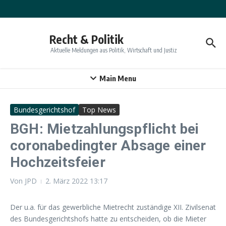
Zum Inhalt springen
Recht & Politik
Aktuelle Meldungen aus Politik, Wirtschaft und Justiz
Main Menu
Bundesgerichtshof
Top News
BGH: Mietzahlungspflicht bei
coronabedingter Absage einer
Hochzeitsfeier
Von
JPD
2. März 2022
13:17
Der u.a. für das gewerbliche Mietrecht zuständige XII. Zivilsenat
des Bundesgerichtshofs hatte zu entscheiden, ob die Mieter