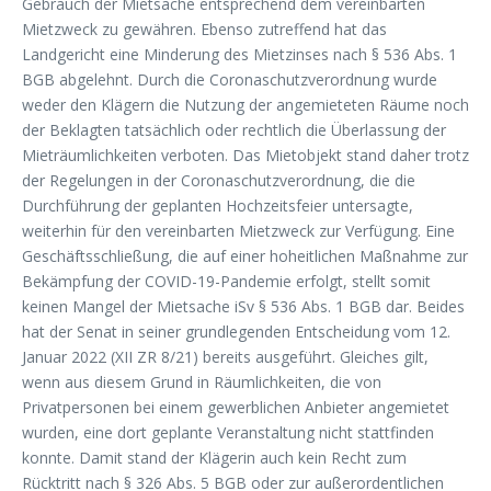
Gebrauch der Mietsache entsprechend dem vereinbarten
Mietzweck zu gewähren. Ebenso zutreffend hat das
Landgericht eine Minderung des Mietzinses nach § 536 Abs. 1
BGB abgelehnt. Durch die Coronaschutzverordnung wurde
weder den Klägern die Nutzung der angemieteten Räume noch
der Beklagten tatsächlich oder rechtlich die Überlassung der
Mieträumlichkeiten verboten. Das Mietobjekt stand daher trotz
der Regelungen in der Coronaschutzverordnung, die die
Durchführung der geplanten Hochzeitsfeier untersagte,
weiterhin für den vereinbarten Mietzweck zur Verfügung. Eine
Geschäftsschließung, die auf einer hoheitlichen Maßnahme zur
Bekämpfung der COVID-19-Pandemie erfolgt, stellt somit
keinen Mangel der Mietsache iSv § 536 Abs. 1 BGB dar. Beides
hat der Senat in seiner grundlegenden Entscheidung vom 12.
Januar 2022 (XII ZR 8/21) bereits ausgeführt. Gleiches gilt,
wenn aus diesem Grund in Räumlichkeiten, die von
Privatpersonen bei einem gewerblichen Anbieter angemietet
wurden, eine dort geplante Veranstaltung nicht stattfinden
konnte. Damit stand der Klägerin auch kein Recht zum
Rücktritt nach § 326 Abs. 5 BGB oder zur außerordentlichen