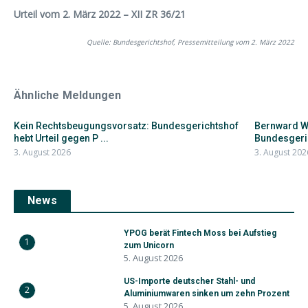
Urteil vom 2. März 2022 – XII ZR 36/21
Quelle: Bundesgerichtshof, Pressemitteilung vom 2. März 2022
Ähnliche Meldungen
Kein Rechtsbeugungsvorsatz: Bundesgerichtshof
Bernward W
hebt Urteil gegen P ...
Bundesgeri
3. August 2026
3. August 202
News
YPOG berät Fintech Moss bei Aufstieg
1
zum Unicorn
5. August 2026
US-Importe deutscher Stahl- und
2
Aluminiumwaren sinken um zehn Prozent
5. August 2026