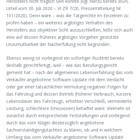
Herstellers nicht fraglich sein könnte (vgl. hierzu bereits BGH,
Urteil vom 30. Juli 2020 – VI ZR 7/20, Pressemitteilung Nr.
101/2020). Denn wäre – was die Tatgerichte im Einzelnen zu
prüfen haben – ein weiteres arglistiges Verhalten des
Herstellers aus objektiver Sicht auszuschließen, ließe sich auch
eine auf dessen früheres arglistiges Vorgehen gestützte
Unzumutbarkeit der Nacherfüllung nicht begründen.
Ebenso wenig ist vorliegend ein sofortiger Rücktritt bereits
deshalb gerechtfertigt, weil – wie das Berufungsgericht
gemeint hat – nach der allgemeinen Lebenserfahrung das vom
Verkäufer angebotene Software-Update mit dem Verdacht
oder gar einer tatsächlichen Vermutung negativer Folgen für
das Fahrzeug und dessen Betrieb (höherer Verbrauch, kürzere
Lebensdauer des Fahrzeugs, erhöhter Verschleiß, verminderte
Leistung, schlechtere Emissionen) behaftet wäre. Vielmehr ist
zunächst durch entsprechende Feststellungen und vorliegend
durch das vom Kläger diesbezüglich angebotene
Sachverständigengutachten zu klären, ob und in welchem
Umfang das vom Verkäufer angebotene Software-Update