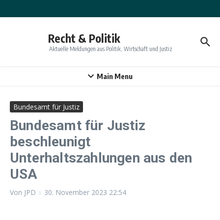
Zum Inhalt springen
Recht & Politik
Aktuelle Meldungen aus Politik, Wirtschaft und Justiz
Main Menu
Bundesamt für Justiz
Bundesamt für Justiz
beschleunigt
Unterhaltszahlungen aus den
USA
Von
JPD
30. November 2023
22:54