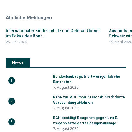
Ähnliche Meldungen
Internationaler Kinderschutz und Geldsanktionen
Auslandsunt
im Fokus des Bonn ...
Schweiz wich
25. Juni 2026
15. April 2026
News
Bundesbank registriert weniger falsche
1
Banknoten
7. August 2026
Nähe zur Muslimbruderschaft: Stadt durfte
2
Verbeamtung ablehnen
7. August 2026
BGH bestätigt Beugehaft gegen Lina E.
3
wegen verweigerter Zeugenaussage
7. August 2026