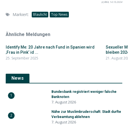
(c) BKA, 14.10.2024
Markiert:
Blaulicht
Top News
Ähnliche Meldungen
Identify Me: 20 Jahre nach Fund in Spanien wird
Sexueller M
‚Frau in Pink‘ id ...
bleiben 2024
25. September 2025
21. August 20
News
Bundesbank registriert weniger falsche
1
Banknoten
7. August 2026
Nähe zur Muslimbruderschaft: Stadt durfte
2
Verbeamtung ablehnen
7. August 2026