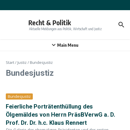
Zum Inhalt springen
Recht & Politik
Aktuelle Meldungen aus Politik, Wirtschaft und Justiz
Main Menu
Start
/
Justiz
/
Bundesjustiz
Bundesjustiz
Bundesjustiz
Feierliche Porträtenthüllung des
Ölgemäldes von Herrn PräsBVerwG a. D.
Prof. Dr. Dr. h.c. Klaus Rennert
Die Galerie der ehemaligen Präsidenten und der ersten