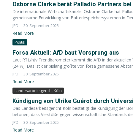
Osborne Clarke berät Palladio Partners bei 
Die internationale Wirtschaftskanzlei Osborne Clarke hat Pallad
gemeinsame Entwicklung von Batteriespeichersystemen in Deut
JPD
30. September 2025
Read More
Politik
Forsa Aktuell: AfD baut Vorsprung aus
Laut RTL/ntv Trendbarometer kommt die AfD in der aktuellen 
(24 %). Das ist der bislang größte von forsa gemessene Abstand
JPD
30. September 2025
Read More
Landesarbeitsgericht Köln
Kündigung von Ulrike Guérot durch Univers
Das Landesarbeitsgericht Köln bestätigt die Kündigung der Bon
betonen, dass Verstöße gegen wissenschaftliche Standards den
JPD
30. September 2025
Read More