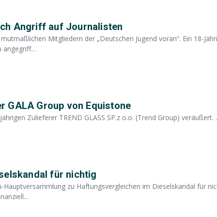
h Angriff auf Journalisten
 mutmaßlichen Mitgliedern der „Deutschen Jugend voran“. Ein 18-Jähr
ngegriff...
er GALA Group von Equistone
ährigen Zulieferer TREND GLASS SP.z o.o. (Trend Group) veräußert. ..
elskandal für nichtig
n-Hauptversammlung zu Haftungsvergleichen im Dieselskandal für nich
nziell...