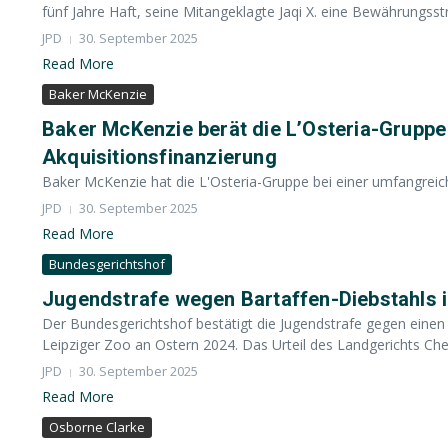
fünf Jahre Haft, seine Mitangeklagte Jaqi X. eine Bewährungsstr
JPD
30. September 2025
Read More
Baker McKenzie
Baker McKenzie berät die L’Osteria-Gruppe
Akquisitionsfinanzierung
Baker McKenzie hat die L'Osteria-Gruppe bei einer umfangreich
JPD
30. September 2025
Read More
Bundesgerichtshof
Jugendstrafe wegen Bartaffen-Diebstahls i
Der Bundesgerichtshof bestätigt die Jugendstrafe gegen ein
Leipziger Zoo an Ostern 2024. Das Urteil des Landgerichts Chem
JPD
30. September 2025
Read More
Osborne Clarke