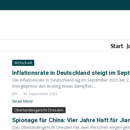
Zum Inhalt springen
Start
J
Wirtschaft
Inflationsrate in Deutschland steigt im Sep
Die Inflationsrate in Deutschland lag im September 2025 bei 2
Energiepreise den Anstieg etwas dämpften....
JPD
30. September 2025
Read More
Oberlandesgericht Dresden
Spionage für China: Vier Jahre Haft für Jia
Das Oberlandesgericht Dresden hat zwei Personen wegen geheimdi