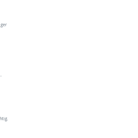
iger
.
tig.