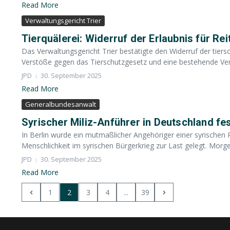
Read More
Verwaltungsgericht Trier
Tierquälerei: Widerruf der Erlaubnis für Reit
Das Verwaltungsgericht Trier bestätigte den Widerruf der tiersc
Verstöße gegen das Tierschutzgesetz und eine bestehende Verur
JPD
30. September 2025
Read More
Generalbundesanwalt
Syrischer Miliz-Anführer in Deutschland 
In Berlin wurde ein mutmaßlicher Angehöriger einer syrische
Menschlichkeit im syrischen Bürgerkrieg zur Last gelegt. Morgen
JPD
30. September 2025
Read More
1
2
3
4
...
39