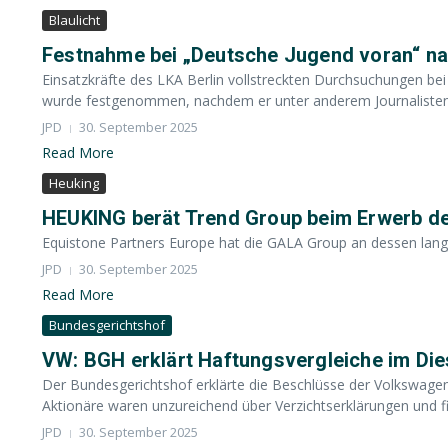
Blaulicht
Festnahme bei „Deutsche Jugend voran“ nac
Einsatzkräfte des LKA Berlin vollstreckten Durchsuchungen bei
wurde festgenommen, nachdem er unter anderem Journalisten a
JPD
30. September 2025
Read More
Heuking
HEUKING berät Trend Group beim Erwerb d
Equistone Partners Europe hat die GALA Group an dessen langj
JPD
30. September 2025
Read More
Bundesgerichtshof
VW: BGH erklärt Haftungsvergleiche im Dies
Der Bundesgerichtshof erklärte die Beschlüsse der Volkswage
Aktionäre waren unzureichend über Verzichtserklärungen und fina
JPD
30. September 2025