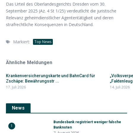
Das Urteil des Oberlandesgerichts Dresden vom 30.
September 2025 (Az. 4 St 1/25) verdeutlicht die juristische
Relevanz geheimdienstlicher Agententätigkeit und deren
strafrechtliche Konsequenzen in Deutschland.
Markiert:
Top News
Ähnliche Meldungen
Krankenversicherungskarte und BahnCard für
„Volksverpe
Zschäpe: Bewährungsstr ...
„Faktenleug
17. Juli 2026
14. Juli 2026
News
Bundesbank registriert weniger falsche
1
Banknoten
7. August 2026