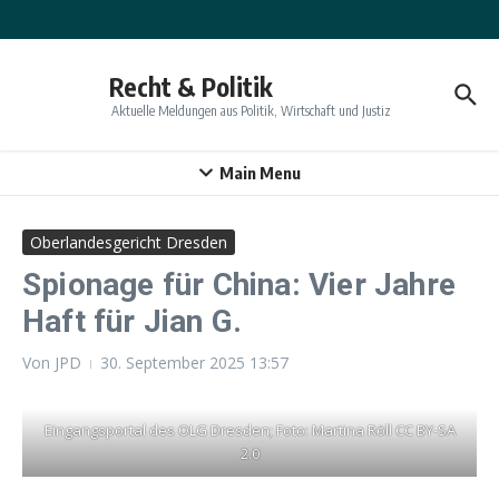
Zum Inhalt springen
Recht & Politik
Aktuelle Meldungen aus Politik, Wirtschaft und Justiz
Main Menu
Oberlandesgericht Dresden
Spionage für China: Vier Jahre
Haft für Jian G.
Von
JPD
30. September 2025
13:57
Eingangsportal des OLG Dresden; Foto: Martina Röll CC BY-SA
2.0