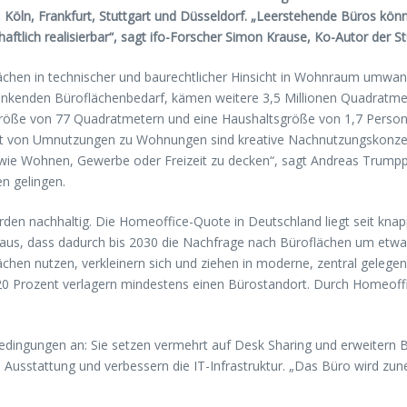
n, Köln, Frankfurt, Stuttgart und Düsseldorf. „Leerstehende Büros k
aftlich realisierbar“, sagt ifo-Forscher Simon Krause, Ko-Autor der St
lächen in technischer und baurechtlicher Hinsicht in Wohnraum umwan
 sinkenden Büroflächenbedarf, kämen weitere 3,5 Millionen Quadrat
gsgröße von 77 Quadratmetern und eine Haushaltsgröße von 1,7 Pers
it von Umnutzungen zu Wohnungen sind kreative Nachnutzungskonzep
 wie Wohnen, Gewerbe oder Freizeit zu decken“, sagt Andreas Trumpp vo
n gelingen.
en nachhaltig. Die Homeoffice-Quote in Deutschland liegt seit knapp 
 aus, dass dadurch bis 2030 die Nachfrage nach Büroflächen um etwa
chen nutzen, verkleinern sich und ziehen in moderne, zentral gelege
20 Prozent verlagern mindestens einen Bürostandort. Durch Homeoff
dingungen an: Sie setzen vermehrt auf Desk Sharing und erweitern 
 die Ausstattung und verbessern die IT-Infrastruktur. „Das Büro wird