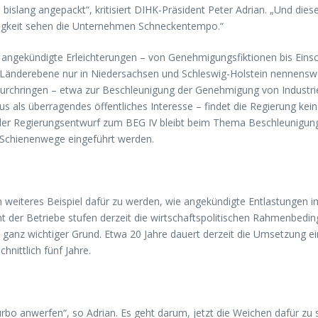
slang angepackt“, kritisiert DIHK-Präsident Peter Adrian. „Und dies
igkeit sehen die Unternehmen Schneckentempo.“
angekündigte Erleichterungen – von Genehmigungsfiktionen bis Eins
uf Länderebene nur in Niedersachsen und Schleswig-Holstein nennens
rchringen – etwa zur Beschleunigung der Genehmigung von Industrie
s als überragendes öffentliches Interesse – findet die Regierung ke
 Regierungsentwurf zum BEG IV bleibt beim Thema Beschleunigung we
r Schienenwege eingeführt werden.
 weiteres Beispiel dafür zu werden, wie angekündigte Entlastungen i
t der Betriebe stufen derzeit die wirtschaftspolitischen Rahmenbedin
ganz wichtiger Grund. Etwa 20 Jahre dauert derzeit die Umsetzung e
nittlich fünf Jahre.
rbo anwerfen“, so Adrian. Es geht darum, jetzt die Weichen dafür z