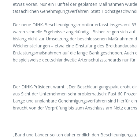
etwas voran. Nur ein Fünftel der geplanten Maßnahmen wurde bi
tatsächlichen Genehmigungsverfahren. Statt Höchstgeschwind
Der neue DIHK-Beschleunigungsmonitor erfasst insgesamt 53 
waren schnelle Ergebnisse angekündigt. Bisher zeigen sich a
bislang nicht zur Umsetzung der beschlossenen Maßnahmen du
Weichenstellungen – etwa eine Einstufung des Breitbandausbau
Entlastungsmaßnahmen auf die lange Bank geschoben. Auch der
beispielsweise deutschlandweite Artenschutzstandards nur fü
Der DIHK-Präsident warnt: „Der Beschleunigungspakt droht ein
aus Sicht der Unternehmen sehr problematisch: Fast 60 Prozen
Lange und unplanbare Genehmigungsverfahren sind hierfür ein 
braucht von der Vorprüfung bis zum Anschluss am Netz durchsch
„Bund und Länder sollten daher endlich den Beschleunigungstu