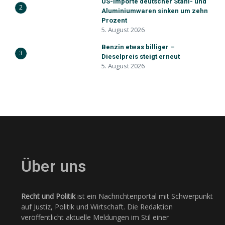
US-Importe deutscher Stahl- und
2
Aluminiumwaren sinken um zehn
Prozent
5. August 2026
Benzin etwas billiger –
3
Dieselpreis steigt erneut
5. August 2026
Über uns
Recht und Politik
ist ein Nachrichtenportal mit Schwerpunkt
auf Justiz, Politik und Wirtschaft. Die Redaktion
veröffentlicht aktuelle Meldungen im Stil einer