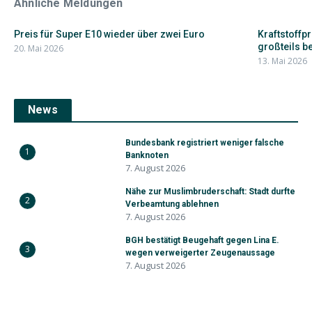
Ähnliche Meldungen
Preis für Super E10 wieder über zwei Euro
Kraftstoffp
großteils be
20. Mai 2026
13. Mai 2026
News
Bundesbank registriert weniger falsche
1
Banknoten
7. August 2026
Nähe zur Muslimbruderschaft: Stadt durfte
2
Verbeamtung ablehnen
7. August 2026
BGH bestätigt Beugehaft gegen Lina E.
3
wegen verweigerter Zeugenaussage
7. August 2026