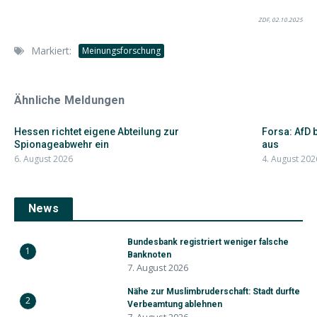
ZDF, 02.10.2025
Markiert:
Meinungsforschung
Ähnliche Meldungen
Hessen richtet eigene Abteilung zur
Forsa: AfD 
Spionageabwehr ein
aus
6. August 2026
4. August 202
News
Bundesbank registriert weniger falsche
1
Banknoten
7. August 2026
Nähe zur Muslimbruderschaft: Stadt durfte
2
Verbeamtung ablehnen