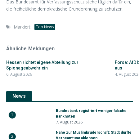
Das Bundesamt für Verfassungsschutz stehe täglich dafür ein,
die freiheitliche demokratische Grundordnung zu schützen.
Markiert:
Top News
Ähnliche Meldungen
Hessen richtet eigene Abteilung zur
Forsa: AfD 
Spionageabwehr ein
aus
6. August 2026
4. August 202
News
Bundesbank registriert weniger falsche
1
Banknoten
7. August 2026
Nähe zur Muslimbruderschaft: Stadt durfte
2
Verbeamtung ablehnen