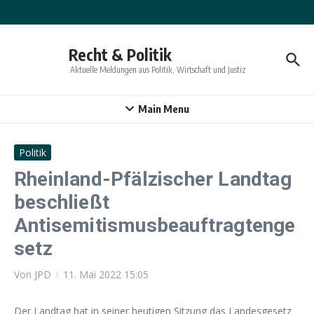
Zum Inhalt springen
Recht & Politik
Aktuelle Meldungen aus Politik, Wirtschaft und Justiz
Main Menu
Politik
Rheinland-Pfälzischer Landtag
beschließt
Antisemitismusbeauftragtenge
setz
Von
JPD
11. Mai 2022
15:05
Der Landtag hat in seiner heutigen Sitzung das Landesgesetz