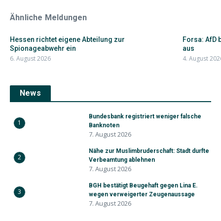
Ähnliche Meldungen
Hessen richtet eigene Abteilung zur
Forsa: AfD 
Spionageabwehr ein
aus
6. August 2026
4. August 202
News
Bundesbank registriert weniger falsche
1
Banknoten
7. August 2026
Nähe zur Muslimbruderschaft: Stadt durfte
2
Verbeamtung ablehnen
7. August 2026
BGH bestätigt Beugehaft gegen Lina E.
3
wegen verweigerter Zeugenaussage
7. August 2026