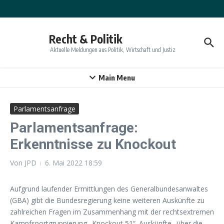
Zum Inhalt springen
Recht & Politik
Aktuelle Meldungen aus Politik, Wirtschaft und Justiz
Main Menu
Parlamentsanfrage
Parlamentsanfrage:
Erkenntnisse zu Knockout
Von
JPD
6. Mai 2022
18:59
Aufgrund laufender Ermittlungen des Generalbundesanwaltes
(GBA) gibt die Bundesregierung keine weiteren Auskünfte zu
zahlreichen Fragen im Zusammenhang mit der rechtsextremen
Kampfsportgruppierung „Knockout 51“. Auskünfte „über die