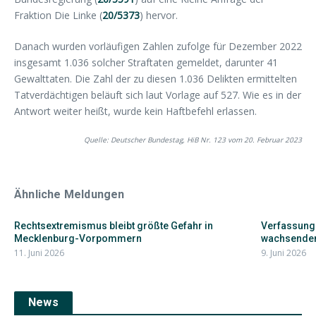
Fraktion Die Linke (
20/5373
) hervor.
Danach wurden vorläufigen Zahlen zufolge für Dezember 2022
insgesamt 1.036 solcher Straftaten gemeldet, darunter 41
Gewalttaten. Die Zahl der zu diesen 1.036 Delikten ermittelten
Tatverdächtigen beläuft sich laut Vorlage auf 527. Wie es in der
Antwort weiter heißt, wurde kein Haftbefehl erlassen.
Quelle: Deutscher Bundestag, HiB Nr. 123 vom 20. Februar 2023
Ähnliche Meldungen
Rechtsextremismus bleibt größte Gefahr in
Verfassung
Mecklenburg-Vorpommern
wachsendem
11. Juni 2026
9. Juni 2026
News