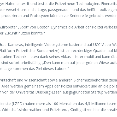
afen entwirft und testet die Polizei neue Technologien. Einerseits 
abor versetzt uns in die Lage, passgenaue – und das heißt – polizeige
 produzieren und Prototypen können zur Serienreife gebracht werden.
ufroboter „Spot“ von Boston Dynamics die Arbeit der Polizei verbesse
der Zukunft nutzen könnte.“
ad-Kameras, intelligente Videosysteme basierend auf UCC Video-Walls
attform Polizeilicher Sondernetze) ist ein rechteckiger Quader; auf k
utarken Technik – etwa dank seines Akkus – ist er mobil und kann über
nd sofort arbeitsfähig. „Den kann man auf jeder grünen Wiese aufstel
 die Lage kommen das Ziel dieses Labors.“
 Wirtschaft und Wissenschaft sowie anderen Sicherheitsbehörden zus
le Area werden gemeinsam Apps der Polizei entwickelt und an die poli
em von der Universität Duisburg-Essen ausgegründeten Startup werde
ienste (LZPD) haben mehr als 100 Menschen das 4,3 Millionen teure La
irtschaftsinformatiker und Polizisten. „Künftig sitzen hier die kreat