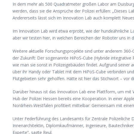
In dem mehr als 500 Quadratmeter großen Labor am Duisburger H
werden, dass sie die Ansprüche der Polizei erfüllen: „Dieses L
Andererseits lässt sich im Innovation Lab auch komplett Neues
Im Innovation Lab wird etwa erprobt, wie der hundeähnliche La
aber wir testen hier, in welchen Bereichen der Roboter uns in 
Weitere aktuelle Forschungsprojekte sind unter anderem 360-Gr
der Zukunft: Der sogenannte HiPoS-Cube (Hybride integrative Pl
wie man sie sonst in Polizeigebäuden findet. Aufgrund seiner a
über ihr Handy oder Tablet mit dem HiPoS-Cube verbinden und si
Flutgebieten sehr geholfen. Hätte ist hier das Stichwort – vor
Darüber hinaus ist das Innovation Lab eine Plattform, um mit
Hub der Polizei Hessen bereits eine Kooperation. In einer App
Nordrhein-Westfalen profitiert mittelbar: Gemeinsam mit ein
Unter Federführung des Landesamts für Zentrale Polizeiliche D
Innenarchitektin, Diplomkaufmänner, Ingenieure, Bautechniker, W
Experte“, sagte Reul.