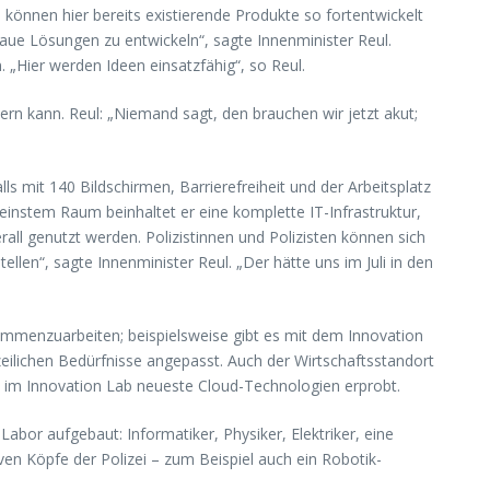
können hier bereits existierende Produkte so fortentwickelt
naue Lösungen zu entwickeln“, sagte Innenminister Reul.
 „Hier werden Ideen einsatzfähig“, so Reul.
rn kann. Reul: „Niemand sagt, den brauchen wir jetzt akut;
 mit 140 Bildschirmen, Barrierefreiheit und der Arbeitsplatz
leinstem Raum beinhaltet er eine komplette IT-Infrastruktur,
all genutzt werden. Polizistinnen und Polizisten können sich
len“, sagte Innenminister Reul. „Der hätte uns im Juli in den
ammenzuarbeiten; beispielsweise gibt es mit dem Innovation
zeilichen Bedürfnisse angepasst. Auch der Wirtschaftsstandort
n im Innovation Lab neueste Cloud-Technologien erprobt.
bor aufgebaut: Informatiker, Physiker, Elektriker, eine
iven Köpfe der Polizei – zum Beispiel auch ein Robotik-