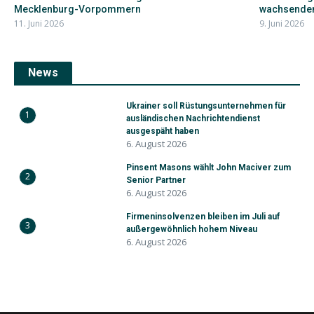
Mecklenburg-Vorpommern
wachsendem
11. Juni 2026
9. Juni 2026
News
Ukrainer soll Rüstungsunternehmen für
1
ausländischen Nachrichtendienst
ausgespäht haben
6. August 2026
Pinsent Masons wählt John Maciver zum
2
Senior Partner
6. August 2026
Firmeninsolvenzen bleiben im Juli auf
3
außergewöhnlich hohem Niveau
6. August 2026