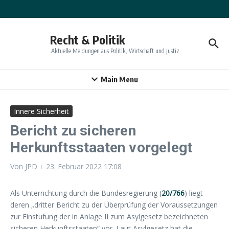
Zum Inhalt springen
Recht & Politik
Aktuelle Meldungen aus Politik, Wirtschaft und Justiz
Main Menu
Innere Sicherheit
Bericht zu sicheren
Herkunftsstaaten vorgelegt
Von
JPD
23. Februar 2022
17:08
Als Unterrichtung durch die Bundesregierung (
20/766
) liegt
deren „dritter Bericht zu der Überprüfung der Voraussetzungen
zur Einstufung der in Anlage II zum Asylgesetz bezeichneten
sicheren Herkunftsstaaten“ vor. Laut Asylgesetz hat die