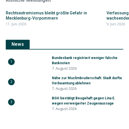
Ähnliche Meldungen
Rechtsextremismus bleibt größte Gefahr in
Verfassung
Mecklenburg-Vorpommern
wachsendem
11. Juni 2026
9. Juni 2026
News
Bundesbank registriert weniger falsche
1
Banknoten
7. August 2026
Nähe zur Muslimbruderschaft: Stadt durfte
2
Verbeamtung ablehnen
7. August 2026
BGH bestätigt Beugehaft gegen Lina E.
3
wegen verweigerter Zeugenaussage
7. August 2026