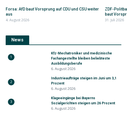
Forsa: AfD baut Vorsprung auf CDU und CSU weiter
ZDF-Politba
aus
baut Vorspru
4. August 2026
31. Juli 2026
News
Kfz-Mechatroniker und medizinische
1
Fachangestellte bleiben beliebteste
Ausbildungsberufe
6. August 2026
Industrieaufträge steigen im Juni um 3,1
2
Prozent
6. August 2026
Klageeingänge bei Bayerns
3
Sozialgerichten steigen um 26 Prozent
6. August 2026