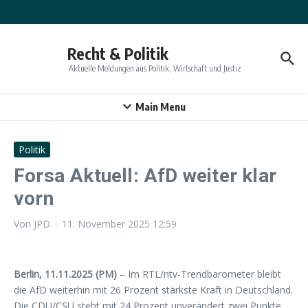
Zum Inhalt springen
Recht & Politik
Aktuelle Meldungen aus Politik, Wirtschaft und Justiz
Main Menu
Politik
Forsa Aktuell: AfD weiter klar
vorn
Von
JPD
11. November 2025
12:59
Berlin, 11.11.2025 (PM)
– Im RTL/ntv-Trendbarometer bleibt
die AfD weiterhin mit 26 Prozent stärkste Kraft in Deutschland.
Die CDU/CSU steht mit 24 Prozent unverändert zwei Punkte