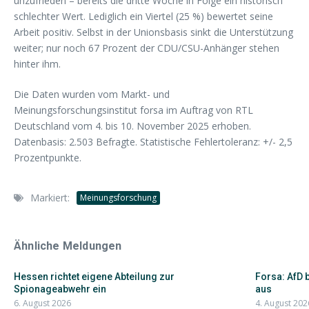
unzufrieden – bereits die dritte Woche in Folge ein historisch
schlechter Wert. Lediglich ein Viertel (25 %) bewertet seine
Arbeit positiv. Selbst in der Unionsbasis sinkt die Unterstützung
weiter; nur noch 67 Prozent der CDU/CSU-Anhänger stehen
hinter ihm.
Die Daten wurden vom Markt- und
Meinungsforschungsinstitut forsa im Auftrag von RTL
Deutschland vom 4. bis 10. November 2025 erhoben.
Datenbasis: 2.503 Befragte. Statistische Fehlertoleranz: +/- 2,5
Prozentpunkte.
Markiert:
Meinungsforschung
Ähnliche Meldungen
Hessen richtet eigene Abteilung zur
Forsa: AfD 
Spionageabwehr ein
aus
6. August 2026
4. August 202