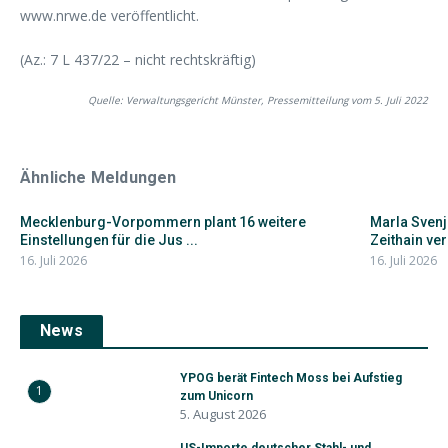
www.nrwe.de veröffentlicht.
(Az.: 7 L 437/22 – nicht rechtskräftig)
Quelle: Verwaltungsgericht Münster, Pressemitteilung vom 5. Juli 2022
Ähnliche Meldungen
Mecklenburg-Vorpommern plant 16 weitere
Marla Svenj
Einstellungen für die Jus ...
Zeithain ver
16. Juli 2026
16. Juli 2026
News
YPOG berät Fintech Moss bei Aufstieg
1
zum Unicorn
5. August 2026