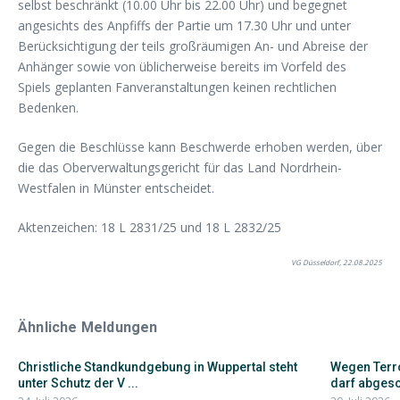
selbst beschränkt (10.00 Uhr bis 22.00 Uhr) und begegnet
angesichts des Anpfiffs der Partie um 17.30 Uhr und unter
Berücksichtigung der teils großräumigen An- und Abreise der
Anhänger sowie von üblicherweise bereits im Vorfeld des
Spiels geplanten Fanveranstaltungen keinen rechtlichen
Bedenken.
Gegen die Beschlüsse kann Beschwerde erhoben werden, über
die das Oberverwal­tungsgericht für das Land Nordrhein-
Westfalen in Münster entscheidet.
Aktenzeichen: 18 L 2831/25 und 18 L 2832/25
VG Düsseldorf, 22.08.2025
Ähnliche Meldungen
Christliche Standkundgebung in Wuppertal steht
Wegen Terro
unter Schutz der V ...
darf abgesc