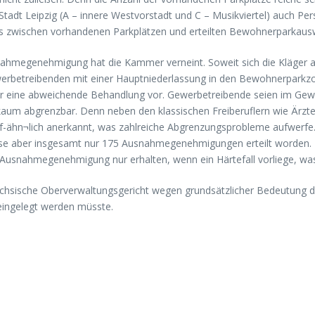
tadt Leipzig (A – innere Westvorstadt und C – Musikviertel) auch 
nis zwischen vorhandenen Parkplätzen und erteilten Bewohnerparkauswe
snahmegenehmigung hat die Kammer verneint. Soweit sich die Kläger al
 Gewerbetreibenden mit einer Hauptniederlassung in den Bewohnerpa
 für eine abweichende Behandlung vor. Gewerbetreibende seien im Gew
r kaum abgrenzbar. Denn neben den klassischen Freiberuflern wie Ärzt
iberuf-ähn¬lich anerkannt, was zahlreiche Abgrenzungsprobleme aufwer
diese aber insgesamt nur 175 Ausnahmegenehmigungen erteilt worden
 Ausnahmegenehmigung nur erhalten, wenn ein Härtefall vorliege, was
ächsische Oberverwaltungsgericht wegen grundsätzlicher Bedeutung de
eingelegt werden müsste.