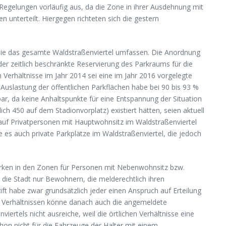
 Regelungen vorläufig aus, da die Zone in ihrer Ausdehnung mit
 unterteilt. Hiergegen richteten sich die gestern
, die das gesamte Waldstraßenviertel umfassen. Die Anordnung
der zeitlich beschränkte Reservierung des Parkraums für die
Verhältnisse im Jahr 2014 sei eine im Jahr 2016 vorgelegte
Auslastung der öffentlichen Parkflächen habe bei 90 bis 93 %
ar, da keine Anhaltspunkte für eine Entspannung der Situation
ch 450 auf dem Stadionvorplatz) existiert hätten, seien aktuell
r auf Privatpersonen mit Hauptwohnsitz im Waldstraßenviertel
s auch private Parkplätze im Waldstraßenviertel, die jedoch
rken in den Zonen für Personen mit Nebenwohnsitz bzw.
 die Stadt nur Bewohnern, die melderechtlich ihren
 habe zwar grundsätzlich jeder einen Anspruch auf Erteilung
en Verhältnissen könne danach auch die angemeldete
tels nicht ausreiche, weil die örtlichen Verhältnisse eine
on nicht für die Fahrzeuge der Halter mit einem