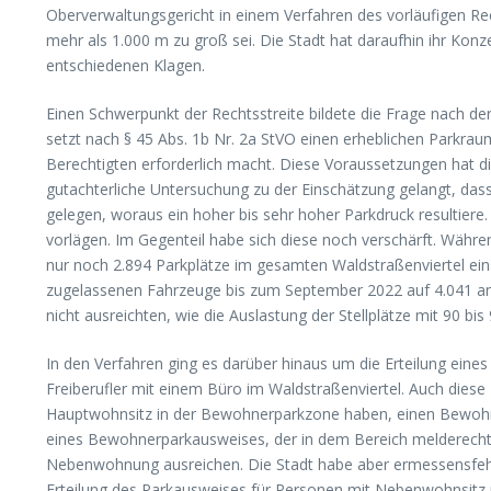
Oberverwaltungsgericht in einem Verfahren des vorläufigen Rech
mehr als 1.000 m zu groß sei. Die Stadt hat daraufhin ihr Konz
entschiedenen Klagen.
Einen Schwerpunkt der Rechtsstreite bildete die Frage nach d
setzt nach § 45 Abs. 1b Nr. 2a StVO einen erheblichen Parkrau
Berechtigten erforderlich macht. Diese Voraussetzungen hat di
gutachterliche Untersuchung zu der Einschätzung gelangt, dass
gelegen, woraus ein hoher bis sehr hoher Parkdruck resultiere
vorlägen. Im Gegenteil habe sich diese noch verschärft. Währen
nur noch 2.894 Parkplätze im gesamten Waldstraßenviertel eins
zugelassenen Fahrzeuge bis zum September 2022 auf 4.041 ang
nicht ausreichten, wie die Auslastung der Stellplätze mit 90 bis
In den Verfahren ging es darüber hinaus um die Erteilung e
Freiberufler mit einem Büro im Waldstraßenviertel. Auch diese
Hauptwohnsitz in der Bewohnerparkzone haben, einen Bewohner
eines Bewohnerparkausweises, der in dem Bereich melderechtlic
Nebenwohnung ausreichen. Die Stadt habe aber ermessensfehler
Erteilung des Parkausweises für Personen mit Nebenwohnsitz n