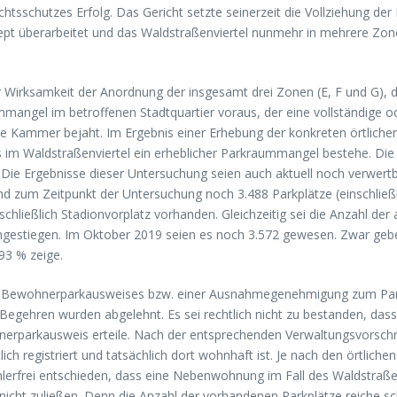
tsschutzes Erfolg. Das Gericht setzte seinerzeit die Vollziehung der
ept überarbeitet und das Waldstraßenviertel nunmehr in mehrere Zonen
er Wirksamkeit der Anordnung der insgesamt drei Zonen (E, F und G)
mmangel im betroffenen Stadtquartier voraus, der eine vollständige o
e Kammer bejaht. Im Ergebnis einer Erhebung der konkreten örtlichen 
 im Waldstraßenviertel ein erheblicher Parkraummangel bestehe. Die 
. Die Ergebnisse dieser Untersuchung seien auch aktuell noch verwertb
d zum Zeitpunkt der Untersuchung noch 3.488 Parkplätze (einschließli
chließlich Stadionvorplatz vorhanden. Gleichzeitig sei die Anzahl de
estiegen. Im Oktober 2019 seien es noch 3.572 gewesen. Zwar gebe e
 93 % zeige.
ines Bewohnerparkausweises bzw. einer Ausnahmegenehmigung zum Pa
 Begehren wurden abgelehnt. Es sei rechtlich nicht zu bestanden, dass
parkausweis erteile. Nach der entsprechenden Verwaltungsvorschrift
h registriert und tatsächlich dort wohnhaft ist. Je nach den örtlich
frei entschieden, dass eine Nebenwohnung im Fall des Waldstraßenvier
icht zuließen. Denn die Anzahl der vorhandenen Parkplätze reiche sch