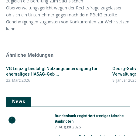
zugleich die Berufung zum Sächsischen
Oberverwaltungsgericht wegen der Rechtsfrage zugelassen,
ob sich ein Unternehmer gegen nach dem PBefG erteilte
Genehmigungen zugunsten von Konkurrenten zur Wehr setzen
kann.
Ähnliche Meldungen
VG Leipzig bestätigt Nutzungsuntersagung für
Georg-Schw
ehemaliges HASAG-Geb ...
Verwaltungsg
23. März 2026
8. Januar 202
News
Bundesbank registriert weniger falsche
1
Banknoten
7. August 2026