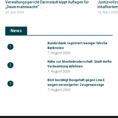
Verwaltungsgericht Darmstadt kippt Auflagen für
Justizvollz
„Dauermahnwache“ ...
Inhaftiertem 
20. Juni 2026
18. März 202
News
Bundesbank registriert weniger falsche
1
Banknoten
7. August 2026
Nähe zur Muslimbruderschaft: Stadt durfte
2
Verbeamtung ablehnen
7. August 2026
BGH bestätigt Beugehaft gegen Lina E.
3
wegen verweigerter Zeugenaussage
7. August 2026