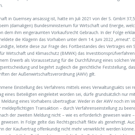
n.
haft in Guernsey ansässig ist, hatte im Juli 2021 von der S. GmbH 37
eim (damaligen) Bundesministerium für Wirtschaft und Energie, welc
 von dem ihm eingeräumten Vorkaufsrecht Gebrauch. In der Folge erklär
eldete die Klägerin das Vorhaben unter dem 14. Juni 2022 „erneut“. 
ndigte, leitete diese zur Frage des Fortbestandes des Vertrages ein S
 für Wirtschaft und Klimaschutz (BMWK) das Investitionsprüfverfahre
inem Erwerb als Voraussetzung für die Durchführung eines solchen V
sentscheidung und begehrt zugleich die gerichtliche Feststellung, das
iften der Außenwirtschaftsverordnung (AWV) gilt.
e Einstellung des Verfahrens mittels eines Verwaltungsakts sei rech
g eines Beteiligten eingeleitet worden sei, dürfe grundsätzlich nur m
ßen Meldung eines Vorhabens übertragbar. Weder in der AWV noch im V
meldepflichtigen Transaktion – durch Verfahrenseinstellung zu beende
ch der zweiten Meldung nicht – wie es erforderlich gewesen wäre – 
 gewesen. In Folge gelte das Rechtsgeschäft fiktiv als genehmigt. Auc
 wenn der Kaufvertrag offenkundig nicht mehr verwirklicht werden könn