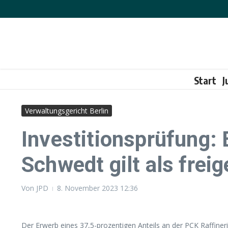
Zum Inhalt springen
Start
J
Verwaltungsgericht Berlin
Investitionsprüfung: 
Schwedt gilt als frei
Von
JPD
8. November 2023
12:36
Der Erwerb eines 37,5-prozentigen Anteils an der PCK Raffine