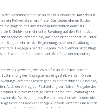
,5 % der Stimmrechtsanteile an der PCK erworben. Kurz darauf
hes ein Prüfverfahren eröffnete. Das Unternehmen R., das
te die Klägerin das Investitionsprüfverfahren daher für
Da die S. GmbH nunmehr unter Berufung auf den Eintritt des
chiedsgerichtsverfahren ein, das noch nicht beendet ist. Unter
n der Klägerin ein mit der Begründung, nach der Ausübung des
erfahrens. Hiergegen hat die Klägerin im November 2022 Klage
s ihr Erwerb der Stimmrechtsanteile infolge der (erneuten)
tswidrig gewesen, weil es hierfür an der erforderlichen
it Zustimmung des Antragstellers eingestellt werden. Dieser
erwaltungsverfahrensgesetz gebe es eine rechtliche Grundlage,
n. Auch der Antrag auf Feststellung der fiktiven Freigabe des
eröffnet. Die zweimonatige Frist zur erneuten Eröffnung des
h wenn die Realisierung des Erwerbs unsicher sei, hindere dies
e. Angesichts des noch anhängigen Schiedsverfahrens lasse sich