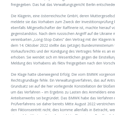
freigegeben. Das hat das Verwaltungsgericht Berlin entschiede
Die Klägerin, eine österreichische GmbH, deren Muttergesellsc
meldete sie das Vorhaben zum Zweck der Investitionsprüfung b
ebenfalls Mitgesellschafter der Raffinerie ist, machte hierauf
gegenstandslos. Nach dem russischen Angriff auf die Ukraine m
vereinbarten „Long-Stop-Dates“ den Vertrag mit der Klägerin kü
dem 14. Oktober 2022 stellte das (jetzige) Bundesministerium
Vorkaufsrechts und der Kündigung des Vertrages fehle es an e
erhoben. Sie wendet sich im Wesentlichen gegen die Einstellung
Meldung des Vorhabens als fiktiv freigegeben nach den Vorschr
Die Klage hatte überwiegend Erfolg. Die vom BMWK vorgenommen
Rechtsgrundlage fehle. Ein Verwaltungsverfahren, das auf Antra
Grundsatz sei auf die hier vorliegende Konstellation der blo
um das Verfahren – im Ergebnis zu Lasten des Anmelders einer 
Anteilserwerbs sei begründet. Das BMWK habe das Verfahren na
Prüfverfahrens sei daher bereits Mitte August 2022 verstrichen
den Fiktionseintritt nicht; dies komme allenfalls in Betracht,