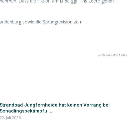
vornehmen. Dass die Fiktion am Ende ggf. „ins Leere gehen“
randenburg sowie die Sprungrevision zum
(c) VG Berlin, 08.11.2023
Strandbad Jungfernheide hat keinen Vorrang bei
Schädlingsbekämpfu ...
22. Juli 2026