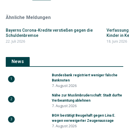
Ähnliche Meldungen
Bayerns Corona-Kredite verstießen gegen die
Verfassungs
Schuldenbremse
Kinder in Ke
22. Juli 2026
18. Juni 2026
News
Bundesbank registriert weniger falsche
1
Banknoten
7. August 2026
Nähe zur Muslimbruderschaft: Stadt durfte
2
Verbeamtung ablehnen
7. August 2026
BGH bestätigt Beugehaft gegen Lina E.
3
wegen verweigerter Zeugenaussage
7. August 2026