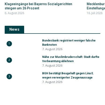
Klageeingänge bei Bayerns Sozialgerichten
Mecklenbur
steigen um 26 Prozent
Einstellunge
6. August 2026
16. Juli 2026
News
Bundesbank registriert weniger falsche
1
Banknoten
7. August 2026
Nähe zur Muslimbruderschaft: Stadt durfte
2
Verbeamtung ablehnen
7. August 2026
BGH bestätigt Beugehaft gegen Lina E.
3
wegen verweigerter Zeugenaussage
7. August 2026